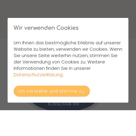
Wir verwenden Cookies
Um Ihnen das bestmögliche Erlebnis auf unserer
Website zu bieten, verwenden wir Cookies. Wenn
Sie unsere Seite weiterhin nutzen, stimmen Sie
Unsere Angebote
der Verwendung von Cookies zu. Weitere
Informationen finden Sie in unserer
Datenschutzerklärung
.
Bedarfsorientierte
Hilfen für Kinder, Jugendliche
Ich verstehe und stimme zu.
und ihre Eltern:
Angebote nach dem
KJSG/SGB VIII
Soziale
Aufsuchende Hilfen
Gruppenarbeit