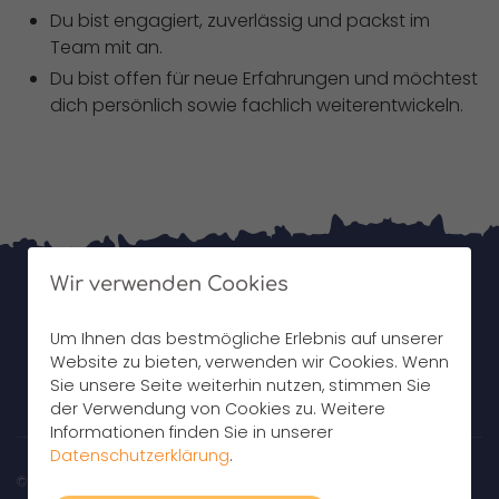
Du bist engagiert, zuverlässig und packst im
Team mit an.
Du bist offen für neue Erfahrungen und möchtest
dich persönlich sowie fachlich weiterentwickeln.
Wir verwenden Cookies
Um Ihnen das bestmögliche Erlebnis auf unserer
Website zu bieten, verwenden wir Cookies. Wenn
Sie unsere Seite weiterhin nutzen, stimmen Sie
der Verwendung von Cookies zu. Weitere
Informationen finden Sie in unserer
Datenschutzerklärung
.
© 2026 AGFJ Familienhilfestiftung Vorderpfalz gGmbH