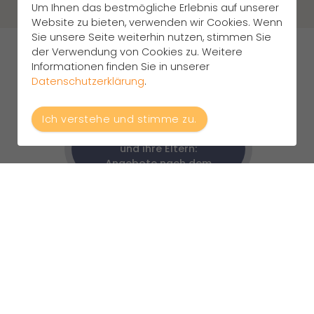
Um Ihnen das bestmögliche Erlebnis auf unserer
Website zu bieten, verwenden wir Cookies. Wenn
Sie unsere Seite weiterhin nutzen, stimmen Sie
der Verwendung von Cookies zu. Weitere
Unsere Angebote
Informationen finden Sie in unserer
Datenschutzerklärung
.
Bedarfsorientierte
Ich verstehe und stimme zu.
Hilfen für Kinder, Jugendliche
und ihre Eltern:
Angebote nach dem
KJSG/SGB VIII
Aufsuchende Hilfen
Soziale
(Sozialpädagogische
Gruppenarbeit
Familienhilfe,
(Ebst-Flex,
Erziehungs-
erlebnispäd.
beistandschaft)
Angebote)
Angebote in