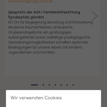
verwaltung@agfj-pfalz.de
Hauptsitz der AGFJ Familienhilfestiftung
Vorderpfalz gGmbH.
Ein Ort für Begegnung, Beratung und Entwicklung:
Moderne Räumlichkeiten, ambulante
Gruppenangebote, ein großzügiges
Außengelände sowie vielfältige pädagogische
Gestaltungsmöglichkeiten schaffen optimale
Bedingungen für unsere Arbeit mit Kindern,
Jugendlichen und Familien.
Wir verwenden Cookies